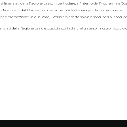
i finanziati dalla Regione Lazio. In particolare, all’interno del Programma Op
ofinanziato dall’Unione Europea, a inizio 2022 ha erogato la formazione per il
e e promozione”. In quel caso, il corso era aperto solo a disoccupati o inoccupa
anziati dalla Regione Lazio è possibile contattarci attraverso il nostro modulo c