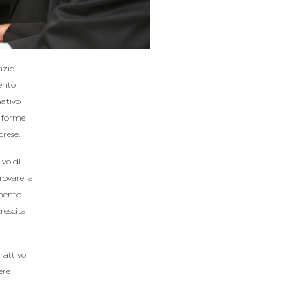
azio
ento
mativo
n forme
prese.
ivo di
rovare la
amento
rescita
rattivo
ere