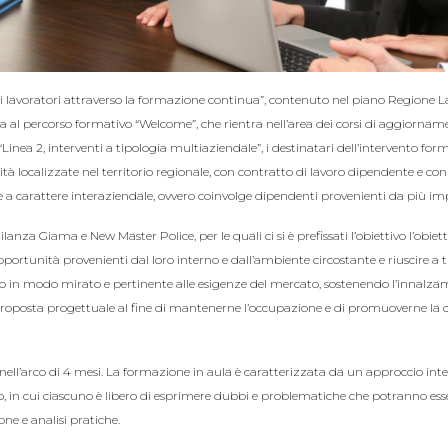
 dei lavoratori attraverso la formazione continua”, contenuto nel piano Regione L
 al percorso formativo “Welcome”, che rientra nell’area dei corsi di aggiornam
“Linea 2, interventi a tipologia multiaziendale”, i destinatari dell’intervento for
tà localizzate nel territorio regionale, con contratto di lavoro dipendente e co
 è a carattere interaziendale, ovvero coinvolge dipendenti provenienti da più im
ilanza Giama e New Master Police, per le quali ci si è prefissati l’obiettivo l’obiett
pportunità provenienti dal loro interno e dall’ambiente circostante e riuscire a t
do in modo mirato e pertinente alle esigenze del mercato, sostenendo l’innalz
 proposta progettuale al fine di mantenerne l’occupazione e di promuoverne la c
 nell’arco di 4 mesi. La formazione in aula è caratterizzata da un approccio inte
ppo, in cui ciascuno è libero di esprimere dubbi e problematiche che potranno ess
e e analisi pratiche.