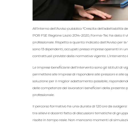
All’interno dell’Avviso pubblico “Crescita dell’adattabilità
POR FSE Regione Lazio 2014-2020, Forma-Tec ha dato il via
professionale. Rispetto a quanto indicato dall’Avviso per la 
sono 13 dipendenti, occupati presso imprese operanti in uni
contrattuali previste dalla normativa vigente. L’intervento
Le imprese beneficiarie dell’intervento sono gli istituti di vig
permettere alle imprese di rispondere alle pressioni e alle o
soluzione per il miglior adattamento possibile, risponden
delle competenze dei lavoratori beneficiari della presente
professionale.
Il percorso formativo ha una durata di 120 ore da svolgersi
tra allievi e docenti fatto di discussioni tematiche di gru
risolte in tempo reale. Non mancano momenti di simulazion