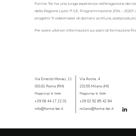
Forma-Tec ha una lunga esperienza nell’erogazione dei cors
della Regione Lazio “F.S.E. Programmazione 2014 – 2020“, c
progetto “Il videomaker di domani: scrittura, postproduzion
Per avere ulteriori informazioni sui piani di formazione fin
Via Ernesto Monaci, 11
Via Aosta, 4
00161 Roma (RM)
20155 Milano (MI)
Raggiungi la Sede
Raggiungi la Sede
+39 06 44 17 22 01
+39 02 92 85 42 84
info@forma-tec.it
milano@forma-tec.it