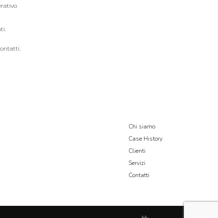
erativo
ti.
ontatti.
Chi siamo
Case History
Clienti
Servizi
Contatti