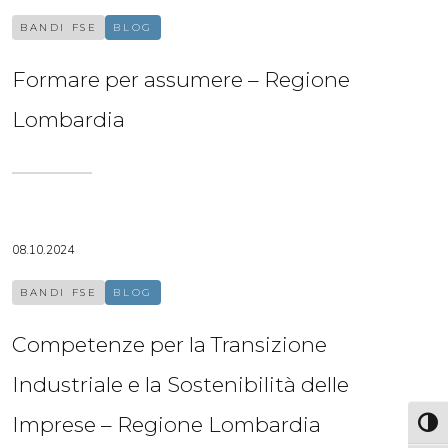
BANDI FSE
BLOG
Formare per assumere – Regione
Lombardia
08.10.2024
BANDI FSE
BLOG
Competenze per la Transizione
Industriale e la Sostenibilità delle
Imprese – Regione Lombardia
Attiva