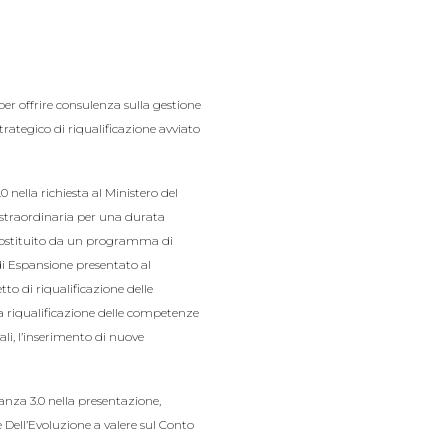
er offrire consulenza sulla gestione
rategico di riqualificazione avviato
nella richiesta al Ministero del
straordinaria per una durata
 costituito da un programma di
di Espansione presentato al
tto di riqualificazione delle
a riqualificazione delle competenze
li, l’inserimento di nuove
za 3.0 nella presentazione,
Dell’Evoluzione a valere sul Conto