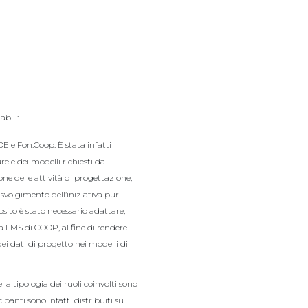
bili:
E e Fon.Coop. È stata infatti
re e dei modelli richiesti da
ne delle attività di progettazione,
 svolgimento dell’iniziativa pur
sito è stato necessario adattare,
a LMS di COOP, al fine di rendere
 dei dati di progetto nei modelli di
la tipologia dei ruoli coinvolti sono
ipanti sono infatti distribuiti su