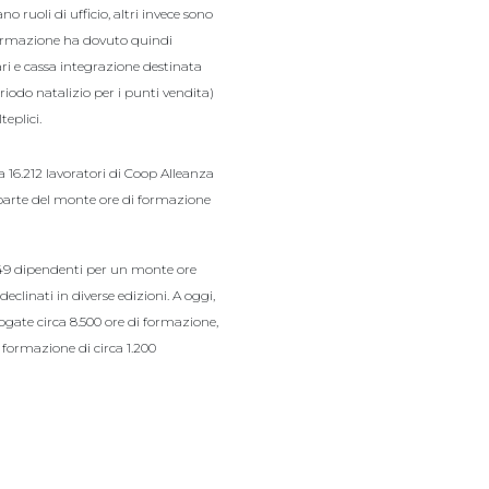
no ruoli di ufficio, altri invece sono
formazione ha dovuto quindi
ri e cassa integrazione destinata
eriodo natalizio per i punti vendita)
eplici.
a 16.212 lavoratori di Coop Alleanza
a parte del monte ore di formazione
.549 dipendenti per un monte ore
 declinati in diverse edizioni. A oggi,
ogate circa 8.500 ore di formazione,
 formazione di circa 1.200