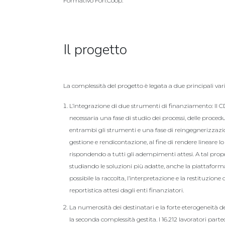
Formativo Fon.Coop.
Il progetto
La complessità del progetto è legata a due principali varia
L’integrazione di due strumenti di finanziamento: Il CD
necessaria una fase di studio dei processi, delle procedu
entrambi gli strumenti e una fase di reingegnerizzazio
gestione e rendicontazione, al fine di rendere lineare lo
rispondendo a tutti gli adempimenti attesi. A tal propo
studiando le soluzioni più adatte, anche la piattaform
possibile la raccolta, l’interpretazione e la restituzione
reportistica attesi dagli enti finanziatori.
La numerosità dei destinatari e la forte eterogeneità del
la seconda complessità gestita. I 16.212 lavoratori partec