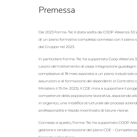
Premessa
Dal 2023 Forma-Tec è stata scelta da COOP Alleanza 3.0 p
di un piano formativo complesso connesso con il piano st
dal Gruppo nel 2023.
In particolare Forma-Tec ha supportato Coop Alleanza 3.0 
Lavoro del trattamento di cassa integrazione guadagni 
complessiva di 18 mesi associata a un piano industriale
assunzioni e di formazione dei dipendenti (il Contratto 
Ministero il 13-04-2023). Il CDE mira a supportare il proge
competenze della popolazione lavorativa, associando all
in organico, una modifica strutturale dei processi azienda
professionalità e l’esodo incentivato di talune risorse.
Connesso a questo, Forma-Tec ha supportato COOP Allean
gestione e rendicontazione del piano CDE – Competenze 