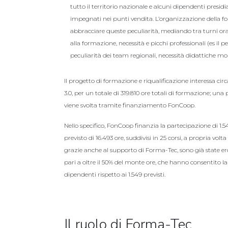
tutto il territorio nazionale e alcuni dipendenti presidia
impegnati nei punti vendita. L’organizzazione della 
abbracciare queste peculiarità, mediando tra turni ora
alla formazione, necessità e picchi professionali (es il p
peculiarità dei team regionali, necessità didattiche molt
Il progetto di formazione e riqualificazione interessa circ
3.0, per un totale di 319.810 ore totali di formazione; un
viene svolta tramite finanziamento FonCoop.
Nello specifico, FonCoop finanzia la partecipazione di 1
previsto di 16.493 ore, suddivisi in 25 corsi, a propria volta
grazie anche al supporto di Forma-Tec, sono già state er
pari a oltre il 50% del monte ore, che hanno consentito la
dipendenti rispetto ai 1.549 previsti.
Il ruolo di Forma-Tec