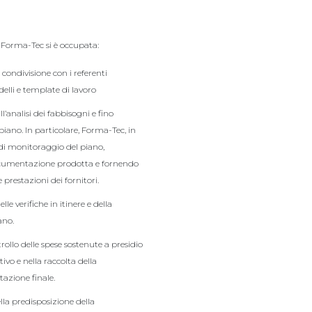
 Forma-Tec si è occupata:
condivisione con i referenti
elli e template di lavoro
’analisi dei fabbisogni e fino
piano. In particolare, Forma-Tec, in
à di monitoraggio del piano,
documentazione prodotta e fornendo
prestazioni dei fornitori.
le verifiche in itinere e della
ano.
rollo delle spese sostenute a presidio
ivo e nella raccolta della
azione finale.
ella predisposizione della