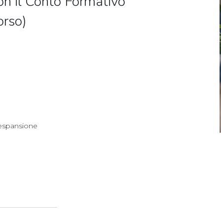
on il Conto Formativo
orso)
 espansione