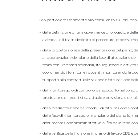
Con particolare riferimento alla consulenza su FonCoop,
della definizione di una governance di progetto e della 
aziendali e il team dedicato di procedure, processi, mod
della progettazione e della presentazione del piano, dall
all’approvazione del piano della fase di attuazione del 
team con i referenti aziendali, sta seguendo le attivit
coordinando i fornitori e i docenti, monitorando la 
supporto alla contrattualizzazione e fatturazione delle 
del monitoraggio di controllo, del supporto nel corso del
produzione di reportistica attuale e previsionale del pi
della predisposizione dei modelli di fatturazione e cont
della fase di monitoraggio finanziario del piano format
documentazione amministrativa ai fini della rendicont
della verifica della fruizione in orario di lavoro CDE e d