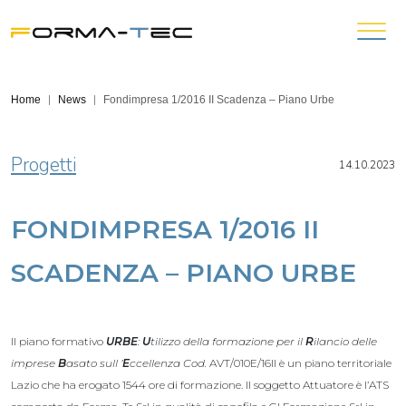
Home
News
Fondimpresa 1/2016 II Scadenza – Piano Urbe
Progetti
14.10.2023
FONDIMPRESA 1/2016 II
SCADENZA – PIANO URBE
Il piano formativo
URBE
:
U
tilizzo della formazione per il
R
ilancio delle
imprese
B
asato sull ’
E
ccellenza Cod.
AVT/010E/16II è un piano territoriale
Lazio che ha erogato 1544 ore di formazione. Il soggetto Attuatore è l’ATS