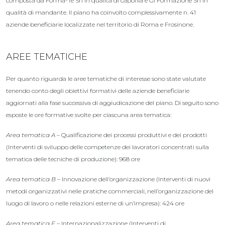
composta da Forma-Te Srl in qualità di capofila e GI Formazione Srl in
qualità di mandante. Il piano ha coinvolto complessivamente n. 41
aziende beneficiarie localizzate nel territorio di Roma e Frosinone.
AREE TEMATICHE
Per quanto riguarda le aree tematiche di interesse sono state valutate
tenendo conto degli obiettivi formativi delle aziende beneficiarie
aggiornati alla fase successiva di aggiudicazione del piano. Di seguito sono
esposte le ore formative svolte per ciascuna area tematica:
Area tematica A
– Qualificazione dei processi produttivi e dei prodotti
(Interventi di sviluppo delle competenze dei lavoratori concentrati sulla
tematica delle tecniche di produzione): 968 ore
Area tematica B
– Innovazione dell’organizzazione (Interventi di nuovi
metodi organizzativi nelle pratiche commerciali, nell’organizzazione del
luogo di lavoro o nelle relazioni esterne di un’impresa): 424 ore
A
rea tematica F
– Internazionalizzazione (Interventi di