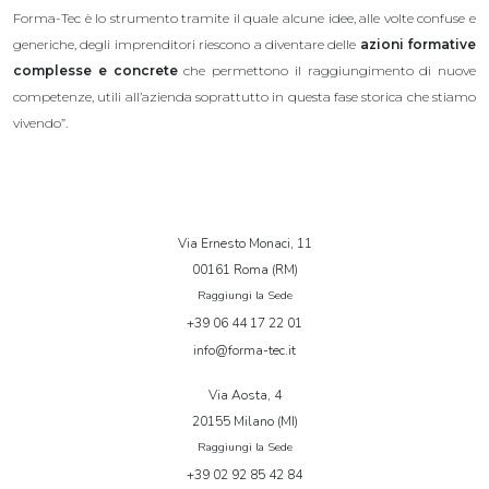
Forma-Tec è lo strumento tramite il quale alcune idee, alle volte confuse e
generiche, degli imprenditori riescono a diventare delle
azioni formative
complesse e concrete
che permettono il raggiungimento di nuove
competenze, utili all’azienda soprattutto in questa fase storica che stiamo
vivendo”.
Via Ernesto Monaci, 11
00161 Roma (RM)
Raggiungi la Sede
+39 06 44 17 22 01
info@forma-tec.it
Via Aosta, 4
20155 Milano (MI)
Raggiungi la Sede
+39 02 92 85 42 84