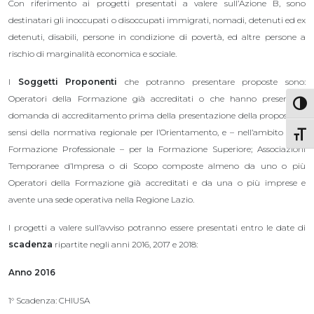
Con riferimento ai progetti presentati a valere sull’Azione B, sono
destinatari gli inoccupati o disoccupati immigrati, nomadi, detenuti ed ex
detenuti, disabili, persone in condizione di povertà, ed altre persone a
rischio di marginalità economica e sociale.
I
Soggetti Proponenti
che potranno presentare proposte sono:
Operatori della Formazione già accreditati o che hanno presentato
Attiva
domanda di accreditamento prima della presentazione della proposta ai
sensi della normativa regionale per l’Orientamento, e – nell’ambito della
Attiv
Formazione Professionale – per la Formazione Superiore; Associazioni
Temporanee d’Impresa o di Scopo composte almeno da uno o più
Operatori della Formazione già accreditati e da una o più imprese e
avente una sede operativa nella Regione Lazio.
I progetti a valere sull’avviso potranno essere presentati entro le date di
scadenza
ripartite negli anni 2016, 2017 e 2018:
Anno 2016
1° Scadenza: CHIUSA