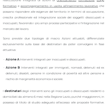
realizzazione integrata di azioni di
orientamento
,
formazione
,
stage
formativo
e
accompagnamento in uscita all’inserimento lavorativo
che
possano rispondere alle esigenze del territorio in termini di occupazione,
crescita professionale ed integrazione sociale dei soggetti disoccupati e
inoccupati, favorendo i più ampi processi partecipativi e l’integrazione nel
mercato del lavoro.
Sono previste due tipologie di macro Azioni attuabili, differenziate
esclusivamente sulla base dei destinatari da poter coinvolgere in fase
attuativa:
Azione A
Interventi integrati per inoccupati e disoccupati.
Azione B
Interventi integrati per immigrati, nomadi, detenuti ed ex
detenuti, disabili, persone in condizione di povertà ed altre persone a
rischio di marginalità economica e sociale.
I
destinatari
degli interventi sono gli inoccupati o disoccupati residenti o
domiciliati da almeno 6 mesi nella Regione Lazio, purché maggiorenni, in
possesso di titolo di studio adeguato all’accesso alle proposte formative.