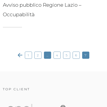
Avviso pubblico Regione Lazio –
Occupabilità
1
2
…
4
5
6
7
TOP CLIENT