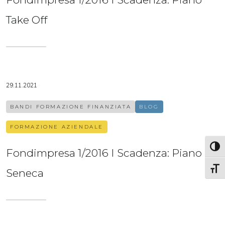
Take Off
29.11.2021
BANDI FORMAZIONE FINANZIATA
BLOG
FORMAZIONE AZIENDALE
Attiva
Fondimpresa 1/2016 I Scadenza: Piano
Attiv
Seneca